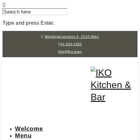
SEARCH
FOR:
Type and press Enter.
Skip
Wipplingerstrasse 6, 1010 Wien
to
content
01 890 4200
info@iko.wien
Welcome
Menu