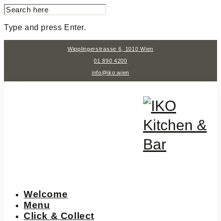
SEARCH
FOR:
Type and press Enter.
Skip
Wipplingerstrasse 6, 1010 Wien
to
content
01 890 4200
info@iko.wien
Welcome
Menu
Click & Collect