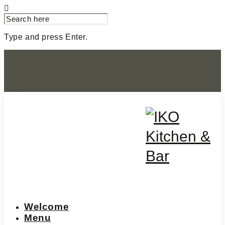
SEARCH
FOR:
Type and press Enter.
Skip
Wipplingerstrasse 6, 1010 Wien
to
content
01 890 4200
info@iko.wien
Welcome
Menu